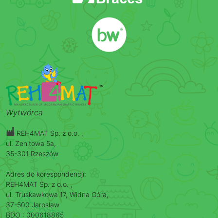
Wytwórca
REH4MAT Sp. z o.o. ,
ul. Zenitowa 5a,
35-301 Rzeszów
Adres do korespondencji:
REH4MAT Sp. z o.o. ,
ul. Truskawkowa 17, Widna Góra,
37-500 Jarosław
BDO : 000618865