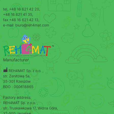
tel. +48 16 621 42 20,
+48 16 621 41 35,
fax +48 16 621 42 13,
e-mail: biuro@reh4mat.com
Manufacturer
REH4MAT Sp. z o.o. ,
str. Zenitowa 5a,
35-301 Rzeszów
BDO : 000618865
Factory address:
REH4MAT Sp. z o.o. ,
str. Truskawkowa 17, Widna Góra,
37-500 Jarosław