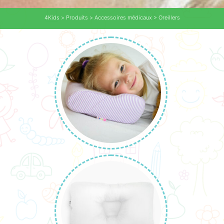
4Kids
>
Produits
>
Accessoires médicaux
>
Oreillers