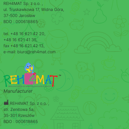
REH4MAT Sp. z o.o. ,
ul. Truskawkowa 17, Widna Góra,
37-500 Jarosław
BDO : 000618865
tel. +48 16 621 42 20,
+48 16 621 41 35,
fax +48 16 621 42 13,
e-mail: biuro@reh4mat.com
Manufacturer
REH4MAT Sp. z o.o. ,
str. Zenitowa 5a,
35-301 Rzeszów
BDO : 000618865