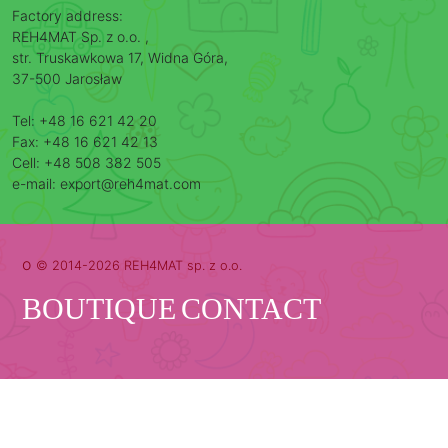
Factory address:
REH4MAT Sp. z o.o. ,
str. Truskawkowa 17, Widna Góra,
37-500 Jarosław
Tel: +48 16 621 42 20
Fax: +48 16 621 42 13
Cell: +48 508 382 505
e-mail: export@reh4mat.com
o
© 2014-2026 REH4MAT sp. z o.o.
BOUTIQUE
CONTACT