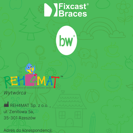
Wytwórca
REH4MAT Sp. z o.o. ,
ul. Zenitowa 5a,
35-301 Rzeszów
Adres do korespondencji: