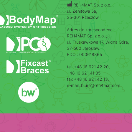
REH4MAT Sp. z o.o. ,
ul. Zenitowa 5a,
35-301 Rzeszów
Adres do korespondencji:
REH4MAT Sp. z o.o. ,
ul. Truskawkowa 17, Widna Góra,
37-500 Jarosław
BDO : 000618865
tel. +48 16 621 42 20,
+48 16 621 41 35,
fax +48 16 621 42 13,
e-mail: biuro@reh4mat.com