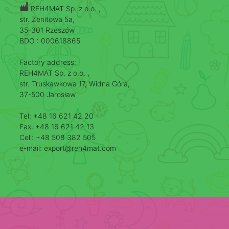
REH4MAT Sp. z o.o. ,
str. Zenitowa 5a,
35-301 Rzeszów
BDO : 000618865
Factory address:
REH4MAT Sp. z o.o. ,
str. Truskawkowa 17, Widna Góra,
37-500 Jarosław
Tel: +48 16 621 42 20
Fax: +48 16 621 42 13
Cell: +48 508 382 505
e-mail: export@reh4mat.com