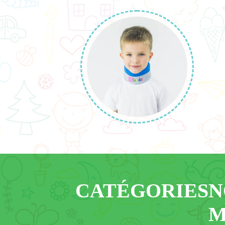
CATÉGORIES
N
M