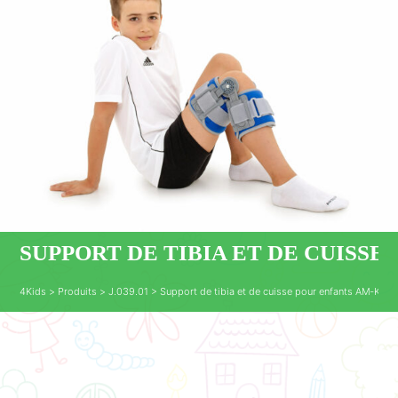
SUPPORT DE TIBIA ET DE CUISSE
4Kids
>
Produits
>
J.039.01
>
Support de tibia et de cuisse pour enfants AM‑KD