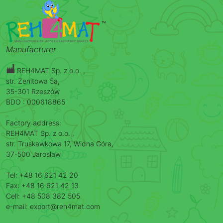
Manufacturer
REH4MAT Sp. z o.o. ,
str. Zenitowa 5a,
35-301 Rzeszów
BDO : 000618865
Factory address:
REH4MAT Sp. z o.o. ,
str. Truskawkowa 17, Widna Góra,
37-500 Jarosław
Tel: +48 16 621 42 20
Fax: +48 16 621 42 13
Cell: +48 508 382 505
e-mail: export@reh4mat.com