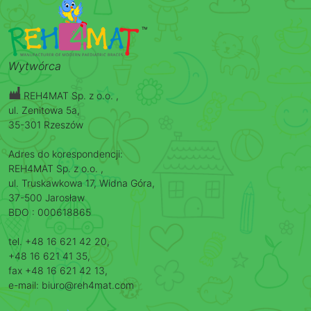
Wytwórca
REH4MAT Sp. z o.o. ,
ul. Zenitowa 5a,
35-301 Rzeszów
Adres do korespondencji:
REH4MAT Sp. z o.o. ,
ul. Truskawkowa 17, Widna Góra,
37-500 Jarosław
BDO : 000618865
tel. +48 16 621 42 20,
+48 16 621 41 35,
fax +48 16 621 42 13,
e-mail: biuro@reh4mat.com