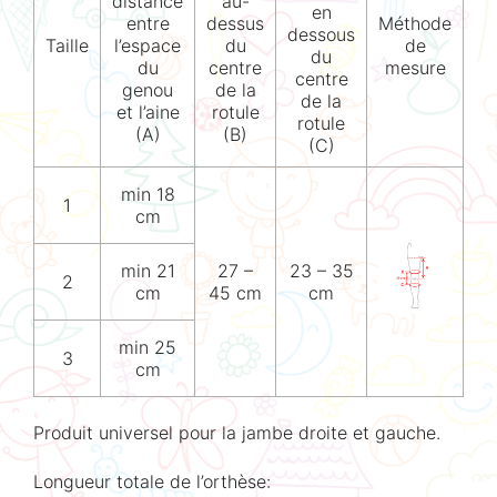
distance
au-
en
entre
dessus
Méthode
dessous
Taille
l’espace
du
de
du
du
centre
mesure
centre
genou
de la
de la
et l’aine
rotule
rotule
(A)
(B)
(C)
min 18
1
cm
min 21
27 –
23 – 35
2
cm
45 cm
cm
min 25
3
cm
Produit universel pour la jambe droite et gauche.
Longueur totale de l’orthèse: